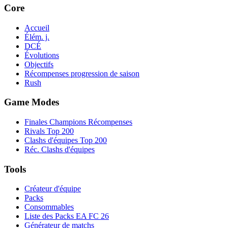
Core
Accueil
Élém. j.
DCÉ
Évolutions
Objectifs
Récompenses progression de saison
Rush
Game Modes
Finales Champions Récompenses
Rivals Top 200
Clashs d'équipes Top 200
Réc. Clashs d'équipes
Tools
Créateur d'équipe
Packs
Consommables
Liste des Packs EA FC 26
Générateur de matchs