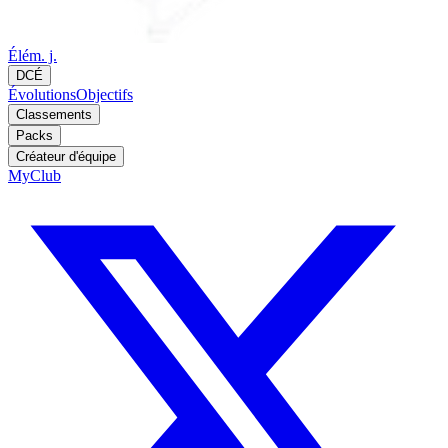
Élém. j.
DCÉ
Évolutions
Objectifs
Classements
Packs
Créateur d'équipe
MyClub