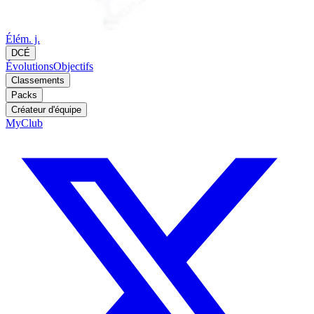
Élém. j.
DCÉ
Évolutions
Objectifs
Classements
Packs
Créateur d'équipe
MyClub