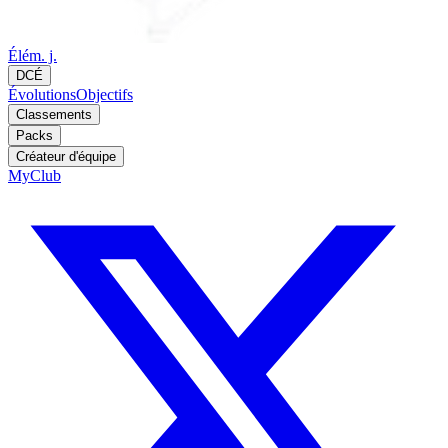
Élém. j.
DCÉ
Évolutions
Objectifs
Classements
Packs
Créateur d'équipe
MyClub