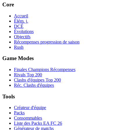
Core
Accueil
Élém. j.
DCÉ
Évolutions
Objectifs
Récompenses progression de saison
Rush
Game Modes
Finales Champions Récompenses
Rivals Top 200
Clashs d'équipes Top 200
Réc. Clashs d'équipes
Tools
Créateur d'équipe
Packs
Consommables
Liste des Packs EA FC 26
Générateur de matchs