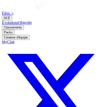
Élém. j.
DCÉ
Évolutions
Objectifs
Classements
Packs
Créateur d'équipe
MyClub