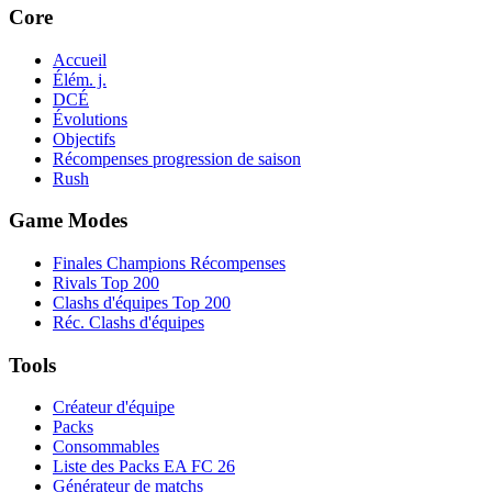
Core
Accueil
Élém. j.
DCÉ
Évolutions
Objectifs
Récompenses progression de saison
Rush
Game Modes
Finales Champions Récompenses
Rivals Top 200
Clashs d'équipes Top 200
Réc. Clashs d'équipes
Tools
Créateur d'équipe
Packs
Consommables
Liste des Packs EA FC 26
Générateur de matchs