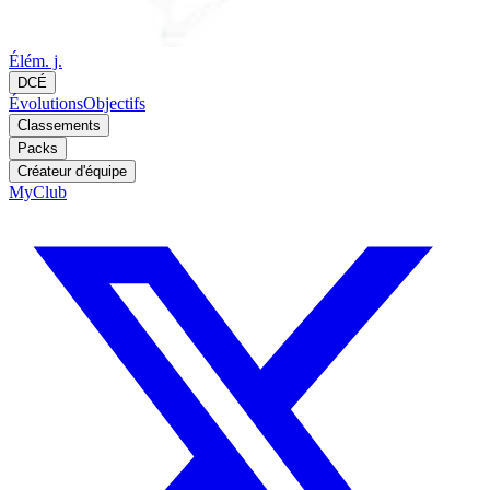
Élém. j.
DCÉ
Évolutions
Objectifs
Classements
Packs
Créateur d'équipe
MyClub