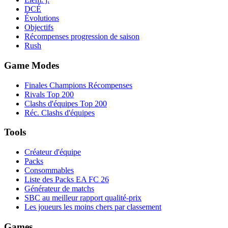
DCÉ
Évolutions
Objectifs
Récompenses progression de saison
Rush
Game Modes
Finales Champions Récompenses
Rivals Top 200
Clashs d'équipes Top 200
Réc. Clashs d'équipes
Tools
Créateur d'équipe
Packs
Consommables
Liste des Packs EA FC 26
Générateur de matchs
SBC au meilleur rapport qualité-prix
Les joueurs les moins chers par classement
Games