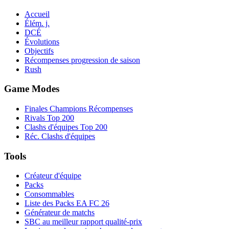
Accueil
Élém. j.
DCÉ
Évolutions
Objectifs
Récompenses progression de saison
Rush
Game Modes
Finales Champions Récompenses
Rivals Top 200
Clashs d'équipes Top 200
Réc. Clashs d'équipes
Tools
Créateur d'équipe
Packs
Consommables
Liste des Packs EA FC 26
Générateur de matchs
SBC au meilleur rapport qualité-prix