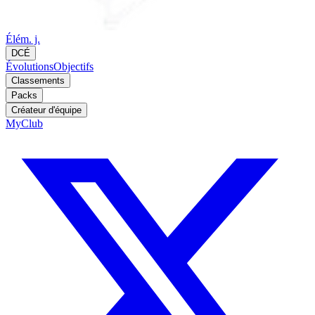
Élém. j.
DCÉ
Évolutions
Objectifs
Classements
Packs
Créateur d'équipe
MyClub