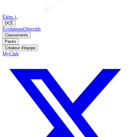
Élém. j.
DCÉ
Évolutions
Objectifs
Classements
Packs
Créateur d'équipe
MyClub