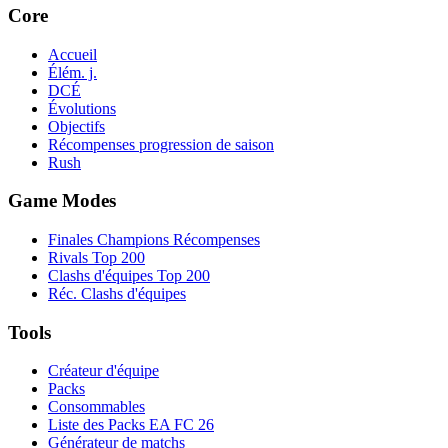
Core
Accueil
Élém. j.
DCÉ
Évolutions
Objectifs
Récompenses progression de saison
Rush
Game Modes
Finales Champions Récompenses
Rivals Top 200
Clashs d'équipes Top 200
Réc. Clashs d'équipes
Tools
Créateur d'équipe
Packs
Consommables
Liste des Packs EA FC 26
Générateur de matchs