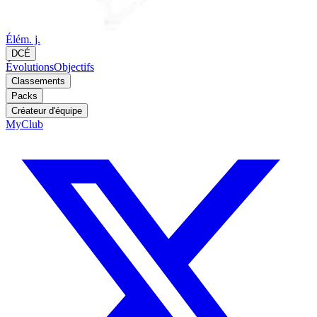
Élém. j.
DCÉ
Évolutions
Objectifs
Classements
Packs
Créateur d'équipe
MyClub