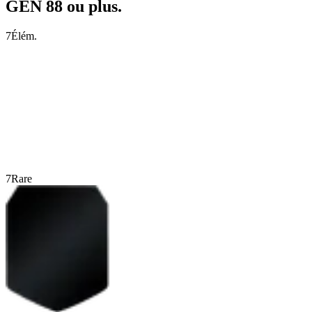
GÉN 88 ou plus.
7
Élém.
7
Rare