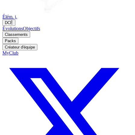
Élém. j.
DCÉ
Évolutions
Objectifs
Classements
Packs
Créateur d'équipe
MyClub