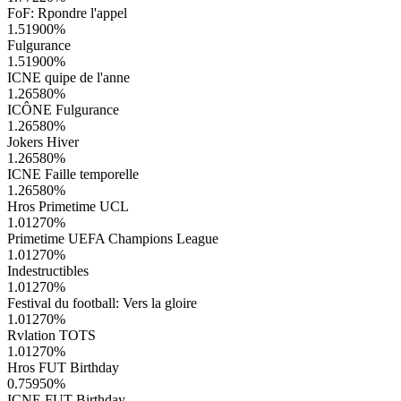
FoF: Rpondre l'appel
1.51900
%
Fulgurance
1.51900
%
ICNE quipe de l'anne
1.26580
%
ICÔNE Fulgurance
1.26580
%
Jokers Hiver
1.26580
%
ICNE Faille temporelle
1.26580
%
Hros Primetime UCL
1.01270
%
Primetime UEFA Champions League
1.01270
%
Indestructibles
1.01270
%
Festival du football: Vers la gloire
1.01270
%
Rvlation TOTS
1.01270
%
Hros FUT Birthday
0.75950
%
ICNE FUT Birthday