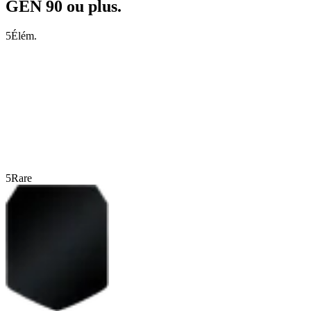
GÉN 90 ou plus.
5
Élém.
5
Rare