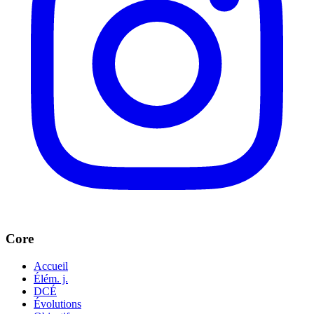
Core
Accueil
Élém. j.
DCÉ
Évolutions