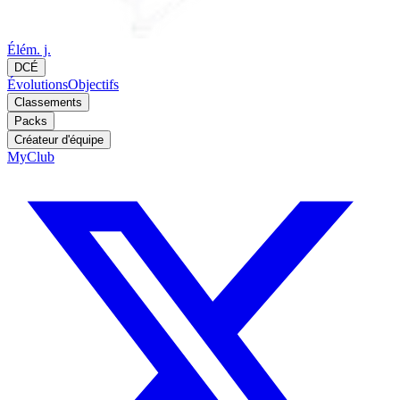
Élém. j.
DCÉ
Évolutions
Objectifs
Classements
Packs
Créateur d'équipe
MyClub