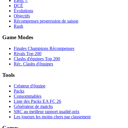
Élém. j.
DCÉ
Évolutions
Objectifs
Récompenses progression de saison
Rush
Game Modes
Finales Champions Récompenses
Rivals Top 200
Clashs d'équipes Top 200
Réc. Clashs d'équipes
Tools
Créateur d'équipe
Packs
Consommables
Liste des Packs EA FC 26
Générateur de matchs
SBC au meilleur rapport qualité-prix
Les joueurs les moins chers par classement
Games