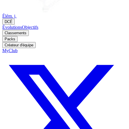
Élém. j.
DCÉ
Évolutions
Objectifs
Classements
Packs
Créateur d'équipe
MyClub