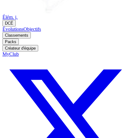
Élém. j.
DCÉ
Évolutions
Objectifs
Classements
Packs
Créateur d'équipe
MyClub