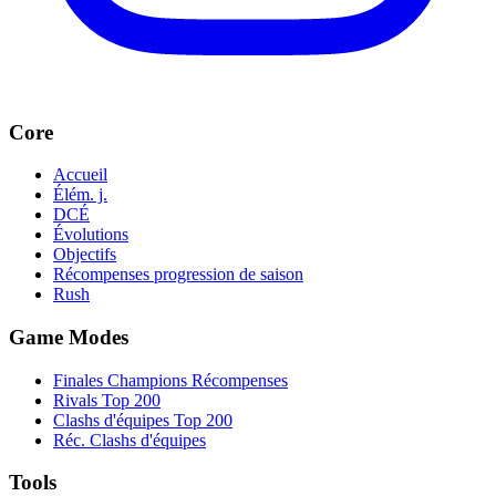
Core
Accueil
Élém. j.
DCÉ
Évolutions
Objectifs
Récompenses progression de saison
Rush
Game Modes
Finales Champions Récompenses
Rivals Top 200
Clashs d'équipes Top 200
Réc. Clashs d'équipes
Tools