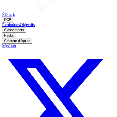
Élém. j.
DCÉ
Évolutions
Objectifs
Classements
Packs
Créateur d'équipe
MyClub