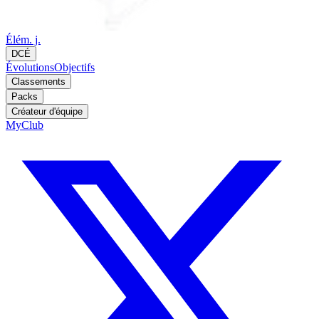
Élém. j.
DCÉ
Évolutions
Objectifs
Classements
Packs
Créateur d'équipe
MyClub