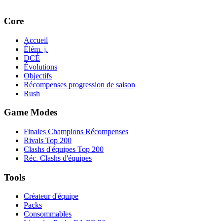
Core
Accueil
Élém. j.
DCÉ
Évolutions
Objectifs
Récompenses progression de saison
Rush
Game Modes
Finales Champions Récompenses
Rivals Top 200
Clashs d'équipes Top 200
Réc. Clashs d'équipes
Tools
Créateur d'équipe
Packs
Consommables