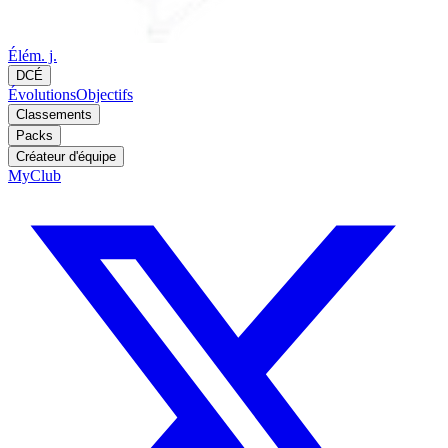
Élém. j.
DCÉ
Évolutions
Objectifs
Classements
Packs
Créateur d'équipe
MyClub