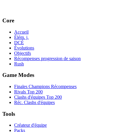
Core
Accueil
Élém. j.
DCÉ
Évolutions
Objectifs
Récompenses progression de saison
Rush
Game Modes
Finales Champions Récompenses
Rivals Top 200
Clashs d'équipes Top 200
Réc. Clashs d'équipes
Tools
Créateur d'équipe
Packs