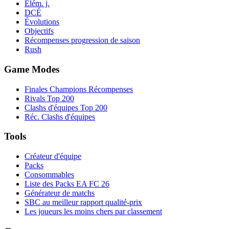
Élém. j.
DCÉ
Évolutions
Objectifs
Récompenses progression de saison
Rush
Game Modes
Finales Champions Récompenses
Rivals Top 200
Clashs d'équipes Top 200
Réc. Clashs d'équipes
Tools
Créateur d'équipe
Packs
Consommables
Liste des Packs EA FC 26
Générateur de matchs
SBC au meilleur rapport qualité-prix
Les joueurs les moins chers par classement