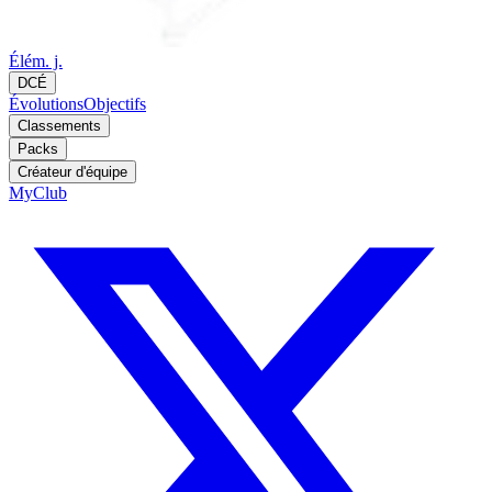
Élém. j.
DCÉ
Évolutions
Objectifs
Classements
Packs
Créateur d'équipe
MyClub