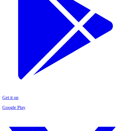
Get it on
Google Play