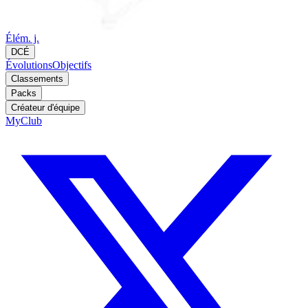
Élém. j.
DCÉ
Évolutions
Objectifs
Classements
Packs
Créateur d'équipe
MyClub