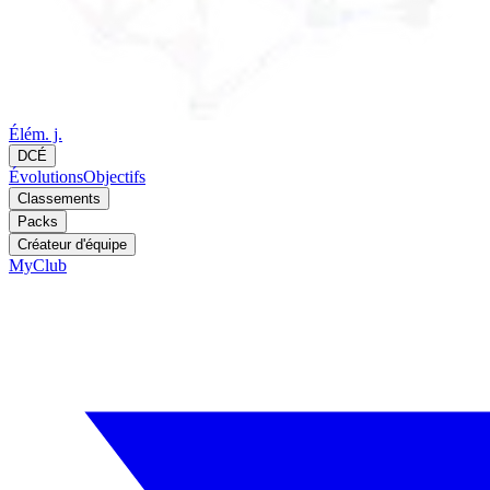
Élém. j.
DCÉ
Évolutions
Objectifs
Classements
Packs
Créateur d'équipe
MyClub