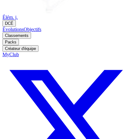
Élém. j.
DCÉ
Évolutions
Objectifs
Classements
Packs
Créateur d'équipe
MyClub