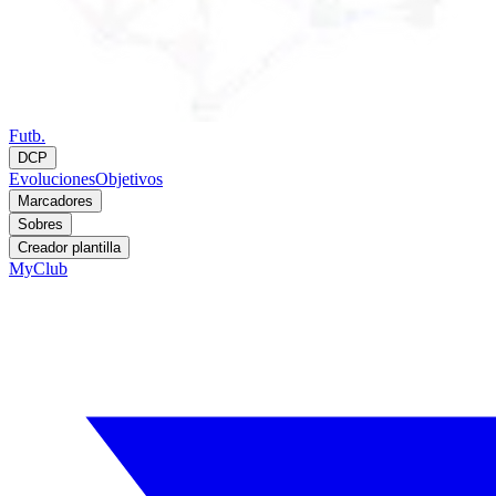
Futb.
DCP
Evoluciones
Objetivos
Marcadores
Sobres
Creador plantilla
MyClub