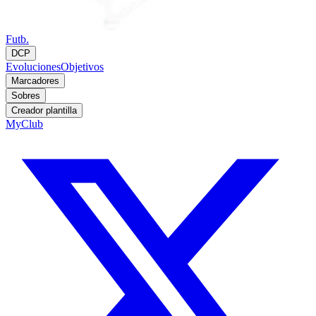
Futb.
DCP
Evoluciones
Objetivos
Marcadores
Sobres
Creador plantilla
MyClub