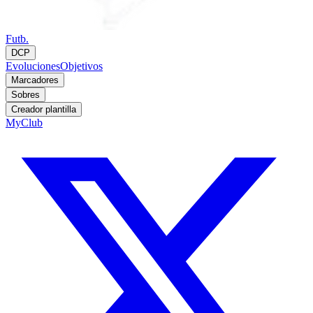
Futb.
DCP
Evoluciones
Objetivos
Marcadores
Sobres
Creador plantilla
MyClub