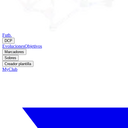
Futb.
DCP
Evoluciones
Objetivos
Marcadores
Sobres
Creador plantilla
MyClub