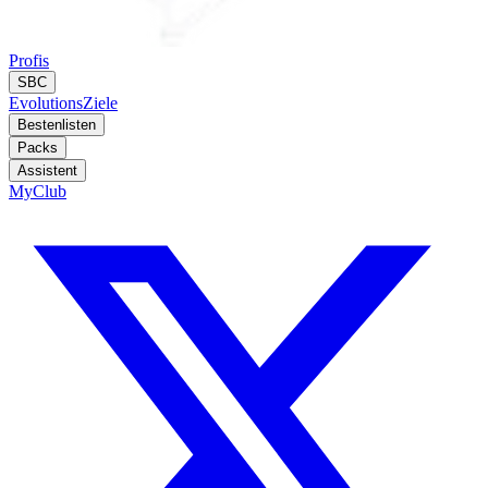
Profis
SBC
Evolutions
Ziele
Bestenlisten
Packs
Assistent
MyClub