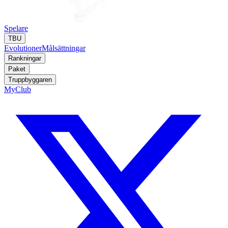
Spelare
TBU
Evolutioner
Målsättningar
Rankningar
Paket
Truppbyggaren
MyClub