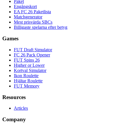
Paket
Engångskort
EA FC 26 Paketlista
Matchgenerator
Mest prisvärda SBCs
Billigaste spelarna efter betyg
Games
FUT Draft Simulator
FC 26 Pack Opener
FUT Spins 26
Higher or Lower
Kortval Simulator
Ikon Roulette
Hjältar Roulette
FUT Memory
Resources
Articles
Company