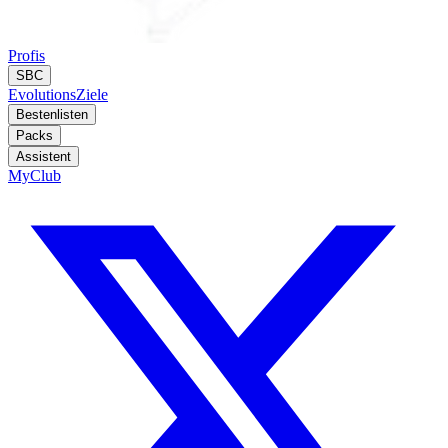
Profis
SBC
Evolutions
Ziele
Bestenlisten
Packs
Assistent
MyClub