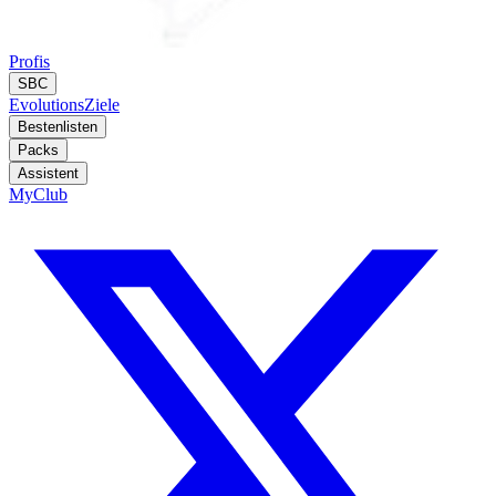
Profis
SBC
Evolutions
Ziele
Bestenlisten
Packs
Assistent
MyClub