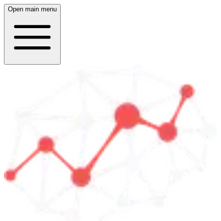
Open main menu