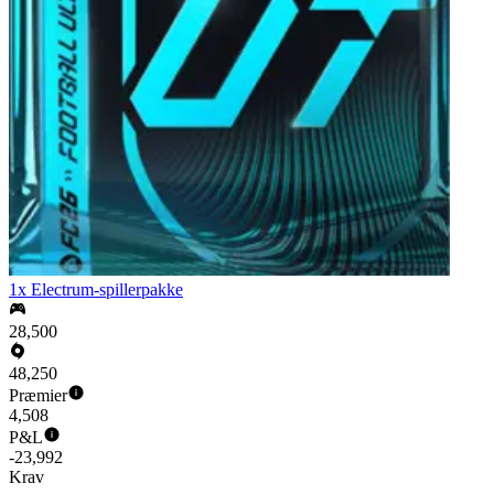
1x Electrum-spillerpakke
28,500
48,250
Præmier
4,508
P&L
-23,992
Krav