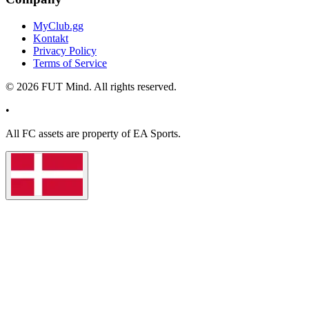
MyClub.gg
Kontakt
Privacy Policy
Terms of Service
©
2026
FUT Mind. All rights reserved.
•
All
FC
assets are property of EA Sports.