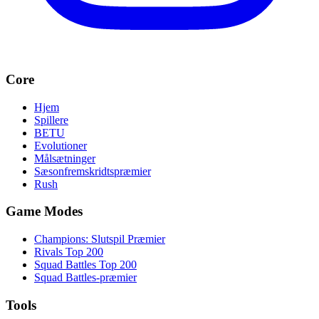
Core
Hjem
Spillere
BETU
Evolutioner
Målsætninger
Sæsonfremskridtspræmier
Rush
Game Modes
Champions: Slutspil Præmier
Rivals Top 200
Squad Battles Top 200
Squad Battles-præmier
Tools