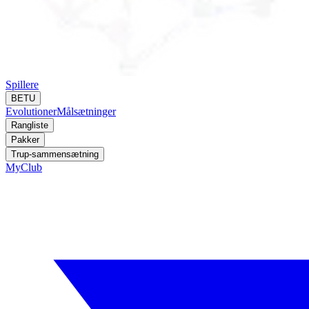
Spillere
BETU
Evolutioner
Målsætninger
Rangliste
Pakker
Trup-sammensætning
MyClub