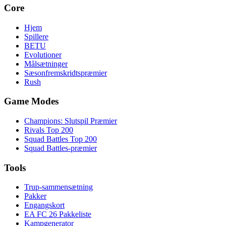
Core
Hjem
Spillere
BETU
Evolutioner
Målsætninger
Sæsonfremskridtspræmier
Rush
Game Modes
Champions: Slutspil Præmier
Rivals Top 200
Squad Battles Top 200
Squad Battles-præmier
Tools
Trup-sammensætning
Pakker
Engangskort
EA FC 26 Pakkeliste
Kampgenerator