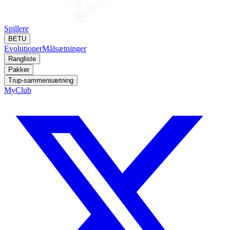
Spillere
BETU
Evolutioner
Målsætninger
Rangliste
Pakker
Trup-sammensætning
MyClub