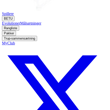
Spillere
BETU
Evolutioner
Målsætninger
Rangliste
Pakker
Trup-sammensætning
MyClub