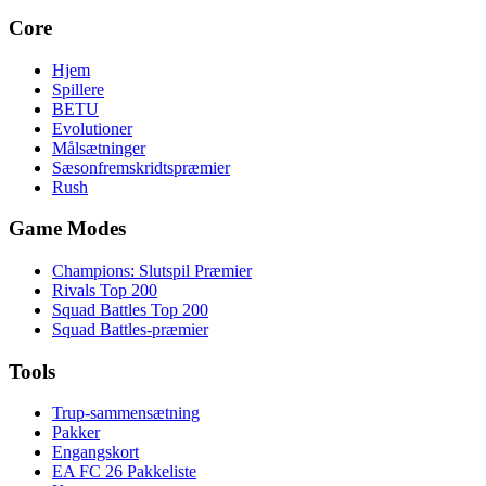
Core
Hjem
Spillere
BETU
Evolutioner
Målsætninger
Sæsonfremskridtspræmier
Rush
Game Modes
Champions: Slutspil Præmier
Rivals Top 200
Squad Battles Top 200
Squad Battles-præmier
Tools
Trup-sammensætning
Pakker
Engangskort
EA FC 26 Pakkeliste