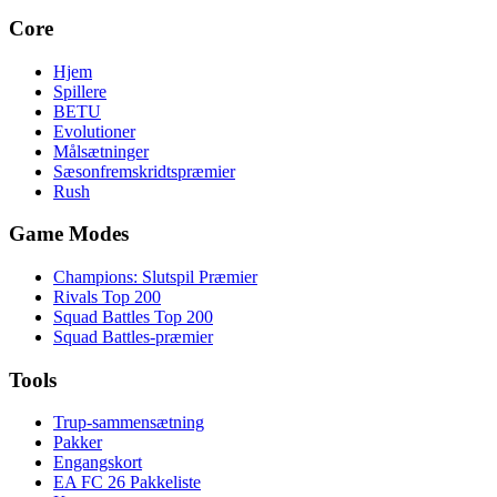
Core
Hjem
Spillere
BETU
Evolutioner
Målsætninger
Sæsonfremskridtspræmier
Rush
Game Modes
Champions: Slutspil Præmier
Rivals Top 200
Squad Battles Top 200
Squad Battles-præmier
Tools
Trup-sammensætning
Pakker
Engangskort
EA FC 26 Pakkeliste