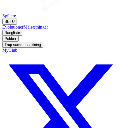
Spillere
BETU
Evolutioner
Målsætninger
Rangliste
Pakker
Trup-sammensætning
MyClub