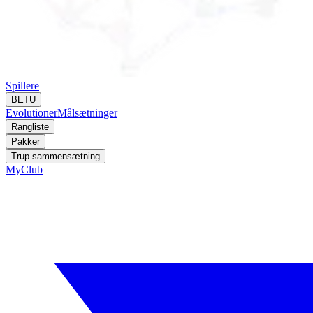
Spillere
BETU
Evolutioner
Målsætninger
Rangliste
Pakker
Trup-sammensætning
MyClub