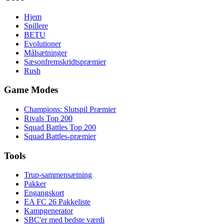
Hjem
Spillere
BETU
Evolutioner
Målsætninger
Sæsonfremskridtspræmier
Rush
Game Modes
Champions: Slutspil Præmier
Rivals Top 200
Squad Battles Top 200
Squad Battles-præmier
Tools
Trup-sammensætning
Pakker
Engangskort
EA FC 26 Pakkeliste
Kampgenerator
SBC'er med bedste værdi