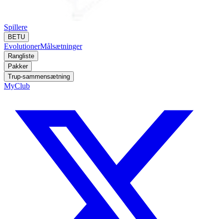
Spillere
BETU
Evolutioner
Målsætninger
Rangliste
Pakker
Trup-sammensætning
MyClub