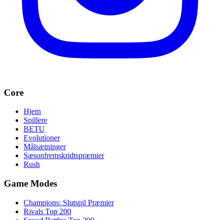
Core
Hjem
Spillere
BETU
Evolutioner
Målsætninger
Sæsonfremskridtspræmier
Rush
Game Modes
Champions: Slutspil Præmier
Rivals Top 200