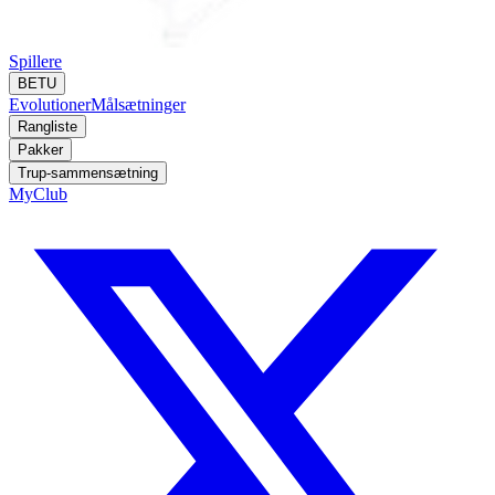
Spillere
BETU
Evolutioner
Målsætninger
Rangliste
Pakker
Trup-sammensætning
MyClub