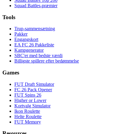
Squad Battles Top 200
Squad Battles-præmier
Tools
Trup-sammensætning
Pakker
Engangskort
EA FC 26 Pakkeliste
Kampgenerator
SBC'er med bedste værdi
Billigste spillere efter bedømmelse
Games
FUT Draft Simulator
FC 26 Pack Opener
FUT Spins 26
Higher or Lower
Kortvalg Simulator
Ikon Roulette
Helte Roulette
FUT Memory
Resources