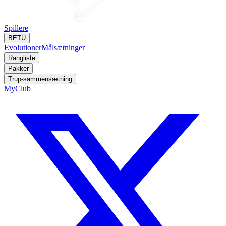
Spillere
BETU
Evolutioner
Målsætninger
Rangliste
Pakker
Trup-sammensætning
MyClub