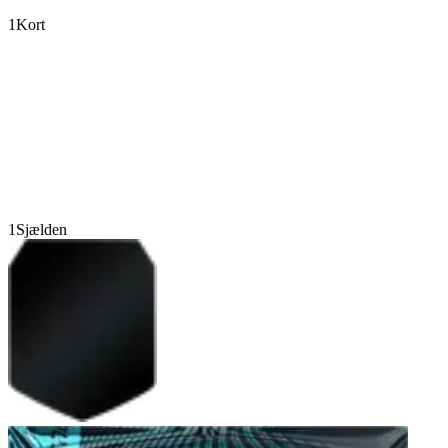
1
Kort
1
Sjælden