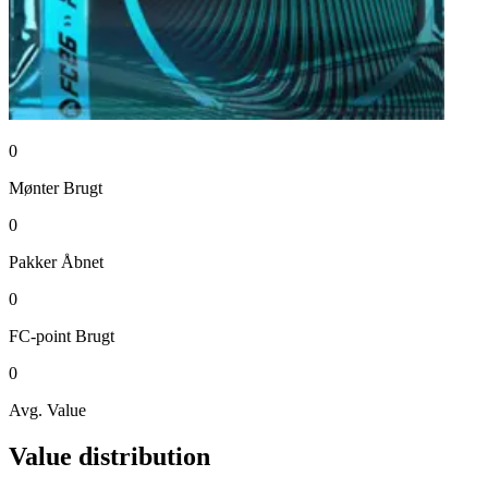
0
Mønter
Brugt
0
Pakker
Åbnet
0
FC-point
Brugt
0
Avg. Value
Value distribution