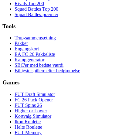
Rivals Top 200
Squad Battles Top 200
Squad Battles-præmier
Tools
Trup-sammensætning
Pakker
Engangskort
EA FC 26 Pakkeliste
Kampgenerator
SBC'er med bedste værdi
Billigste spillere efter bedømmelse
Games
FUT Draft Simulator
FC 26 Pack Opener
FUT Spins 26
Higher or Lower
Kortvalg Simulator
Ikon Roulette
Helte Roulette
FUT Memory