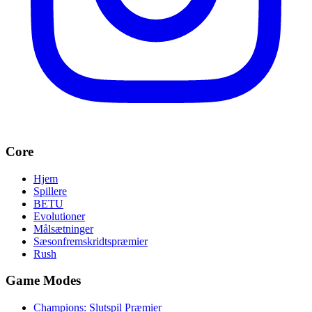
Core
Hjem
Spillere
BETU
Evolutioner
Målsætninger
Sæsonfremskridtspræmier
Rush
Game Modes
Champions: Slutspil Præmier