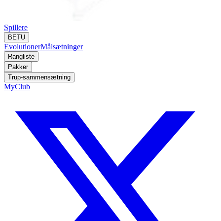
Spillere
BETU
Evolutioner
Målsætninger
Rangliste
Pakker
Trup-sammensætning
MyClub