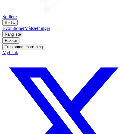
Spillere
BETU
Evolutioner
Målsætninger
Rangliste
Pakker
Trup-sammensætning
MyClub