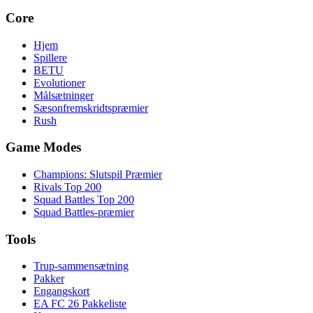
Core
Hjem
Spillere
BETU
Evolutioner
Målsætninger
Sæsonfremskridtspræmier
Rush
Game Modes
Champions: Slutspil Præmier
Rivals Top 200
Squad Battles Top 200
Squad Battles-præmier
Tools
Trup-sammensætning
Pakker
Engangskort
EA FC 26 Pakkeliste