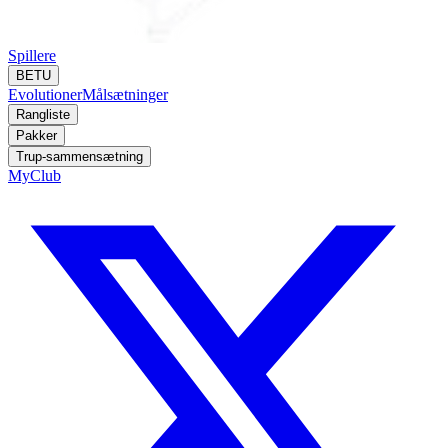
Spillere
BETU
Evolutioner
Målsætninger
Rangliste
Pakker
Trup-sammensætning
MyClub