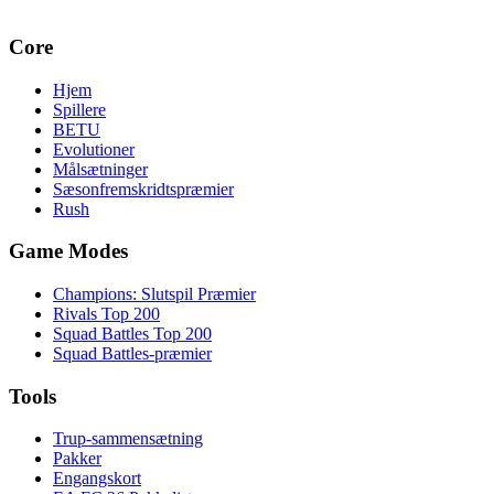
Core
Hjem
Spillere
BETU
Evolutioner
Målsætninger
Sæsonfremskridtspræmier
Rush
Game Modes
Champions: Slutspil Præmier
Rivals Top 200
Squad Battles Top 200
Squad Battles-præmier
Tools
Trup-sammensætning
Pakker
Engangskort