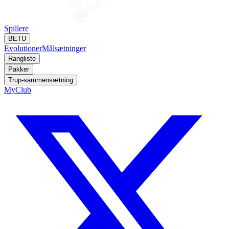
Spillere
BETU
Evolutioner
Målsætninger
Rangliste
Pakker
Trup-sammensætning
MyClub