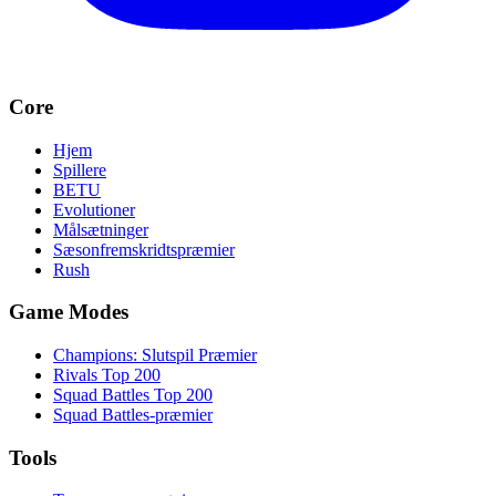
Core
Hjem
Spillere
BETU
Evolutioner
Målsætninger
Sæsonfremskridtspræmier
Rush
Game Modes
Champions: Slutspil Præmier
Rivals Top 200
Squad Battles Top 200
Squad Battles-præmier
Tools