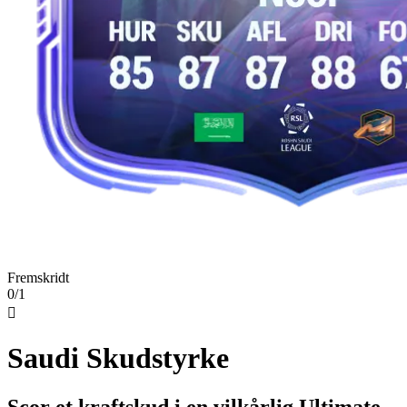
Fremskridt
0/1

Saudi Skudstyrke
Scor et kraftskud i en vilkårlig Ultimate