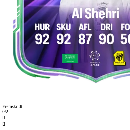
Fremskridt
0/2

