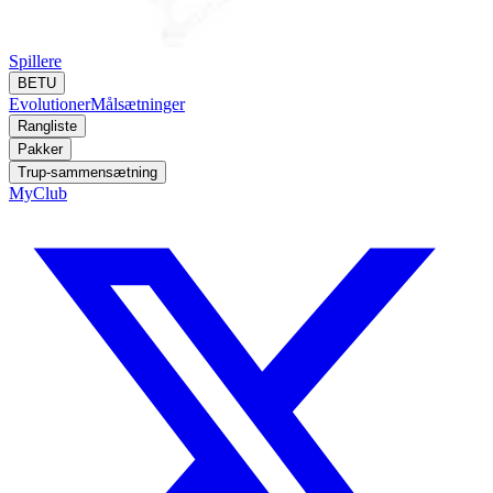
Spillere
BETU
Evolutioner
Målsætninger
Rangliste
Pakker
Trup-sammensætning
MyClub