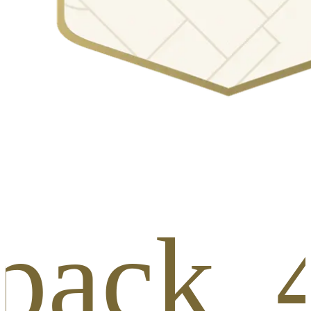
_pack