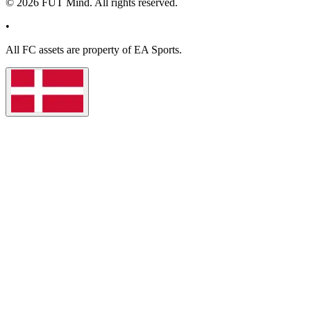
©
2026
FUT Mind. All rights reserved.
•
All
FC
assets are property of EA Sports.