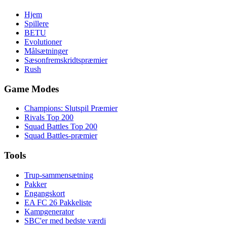
Hjem
Spillere
BETU
Evolutioner
Målsætninger
Sæsonfremskridtspræmier
Rush
Game Modes
Champions: Slutspil Præmier
Rivals Top 200
Squad Battles Top 200
Squad Battles-præmier
Tools
Trup-sammensætning
Pakker
Engangskort
EA FC 26 Pakkeliste
Kampgenerator
SBC'er med bedste værdi