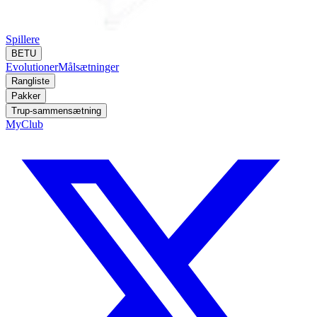
Spillere
BETU
Evolutioner
Målsætninger
Rangliste
Pakker
Trup-sammensætning
MyClub