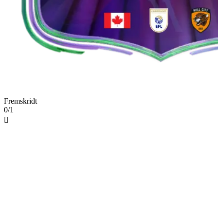
Fremskridt
0/1
