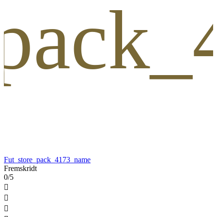
_pack
Fut_store_pack_4173_name
Fremskridt
0/5


