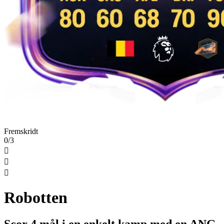
Fremskridt
0/3



Robotten