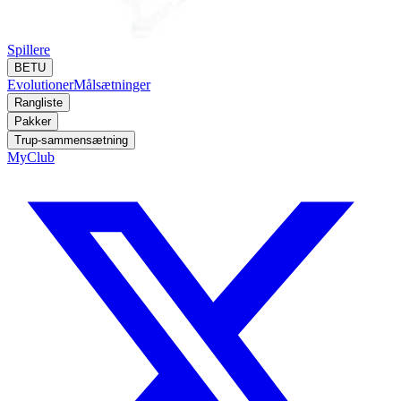
Spillere
BETU
Evolutioner
Målsætninger
Rangliste
Pakker
Trup-sammensætning
MyClub