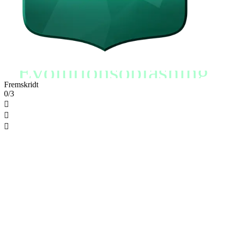
Evolutionsoplåsning
Fremskridt
0/3


