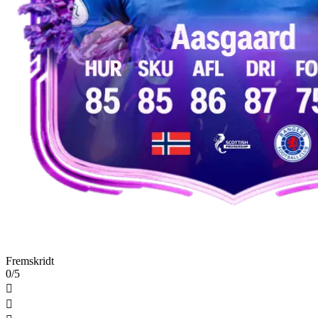
Fremskridt
0/5

