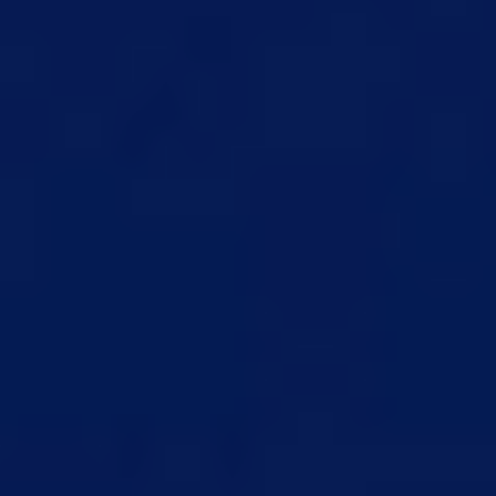
VW
4-3-3 (4)