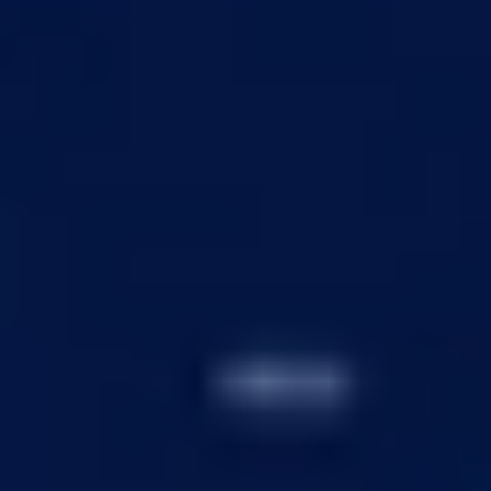
Twitter