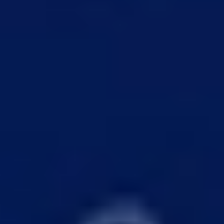
use our AI SBC Solver, and stay ahead with real-time data and tools.