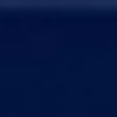
Open main menu