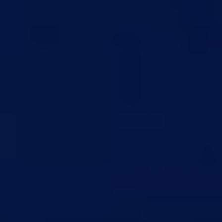
Instagram
Nationens stolthed AI Solver
Byt en trup bestående af spillerkort fra
Tyskland for at få en præmie.