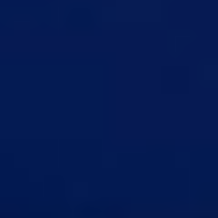
0
Løs med AI
Kilde til Spillere

Alle spillere

All + Club

Klub
Type af Spillere
Bronzespillere
Sølvspillere
Guldspillere
Specielle Spillere

BETU Spillere