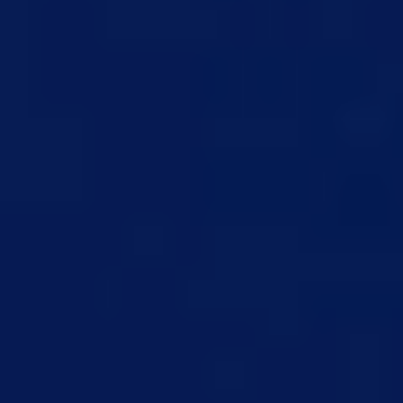

ANG