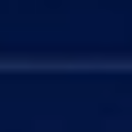
Spillere
BETU
Evolutioner
Målsætninger
Rangliste
Pakker
Trup-sammensætning
MyClub