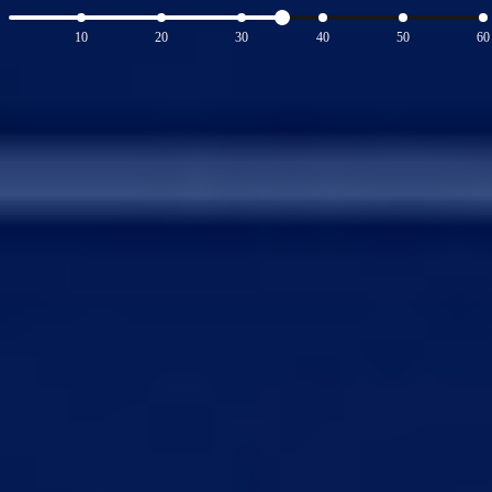
10
20
30
40
50
60
Løs med AI