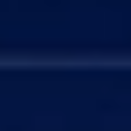
Spillere
BETU
Evolutioner
Målsætninger
Rangliste
Pakker
Trup-sammensætning
MyClub