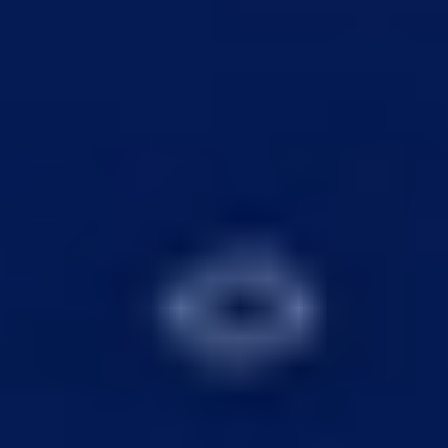
Download on the
App Store