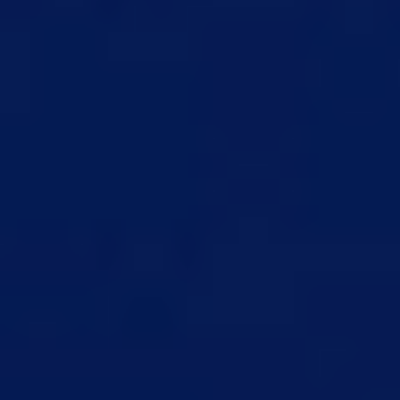
ANG
4-2-3-1
0
Løs med AI
Kilde til Spillere

Alle spillere

All + Club