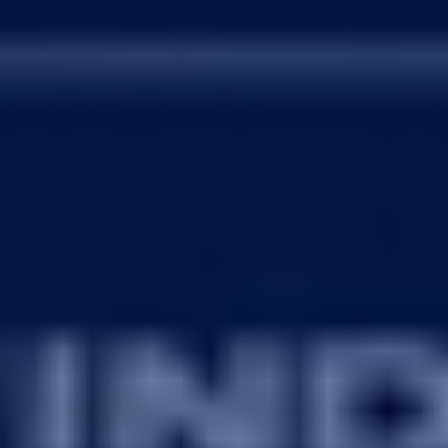
INDSTILLINGER
KEMI (0)
KRAV