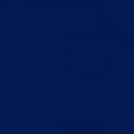
Hjem
Spillere
BETU
Evolutioner
Målsætninger
Sæsonfremskridtspræmier
Rush
Game Modes
Champions: Slutspil Præmier
Rivals Top 200
Squad Battles Top 200
Squad Battles-præmier
Tools
Trup-sammensætning
Pakker
Engangskort
EA FC 26 Pakkeliste
Kampgenerator
SBC'er med bedste værdi