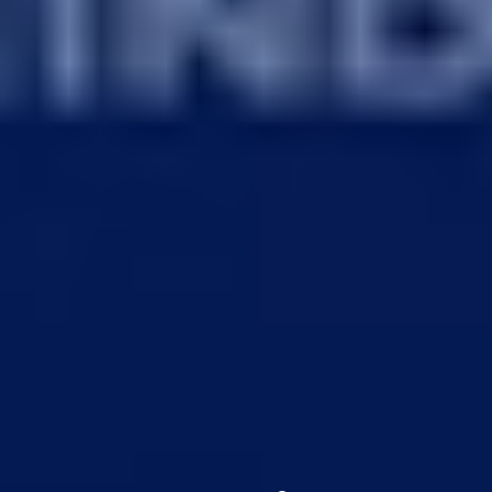
Solver Maxium driftstid: 35
sekunder