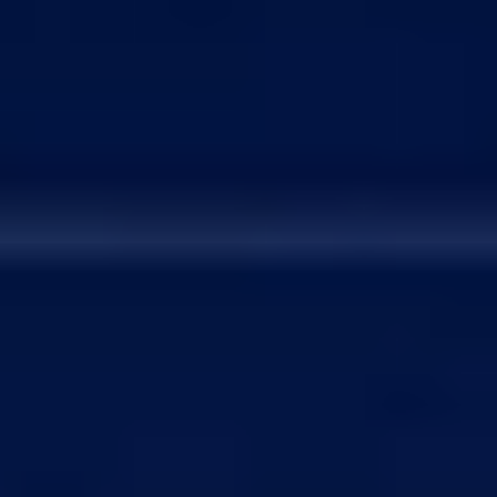
Spillere
BETU
Evolutioner
Målsætninger
Rangliste
Pakker
Trup-sammensætning
MyClub