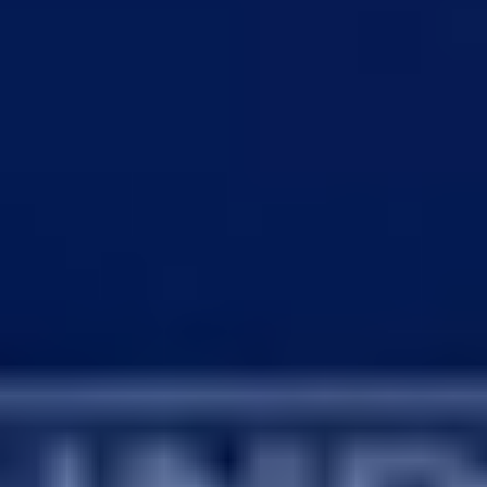

All + Club

Klub
Type af Spillere
Bronzespillere
Sølvspillere
Guldspillere
Specielle Spillere

BETU Spillere

Målsætninger Spillere
Ekskluder spillere fra
løsningen
Husk spillerne til næste gang