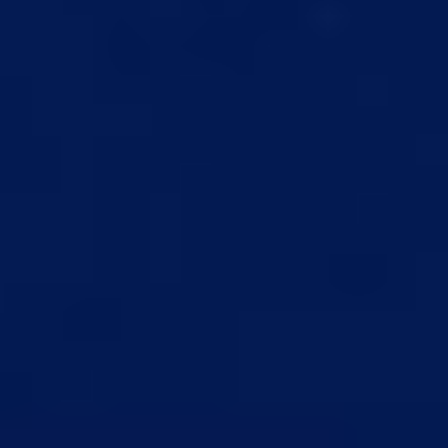
Get it on
Google Play