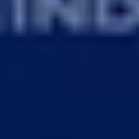
Solver Maxium driftstid: 35
sekunder