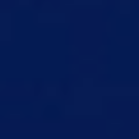
VW
4-3-3
0
Løs med AI
Kilde til Spillere

Alle spillere