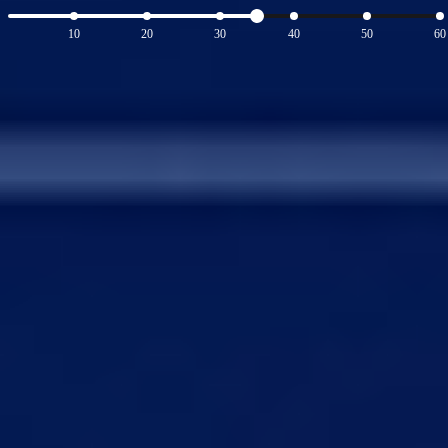
10
20
30
40
50
60
Løs med AI