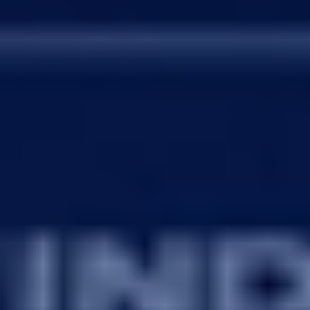
INDSTILLINGER
KEMI (0)
KRAV