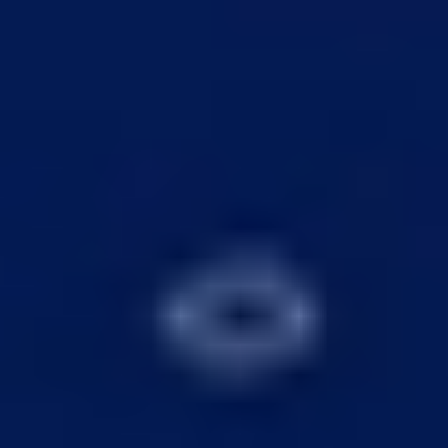
Download on the
App Store