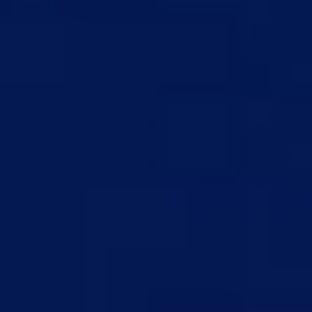
Hjem
Spillere
BETU
Evolutioner
Målsætninger
Sæsonfremskridtspræmier
Rush
Game Modes
Champions: Slutspil Præmier
Rivals Top 200
Squad Battles Top 200
Squad Battles-præmier
Tools
Trup-sammensætning
Pakker
Engangskort
EA FC 26 Pakkeliste
Kampgenerator
SBC'er med bedste værdi