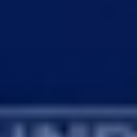

All + Club

Klub
Type af Spillere
Bronzespillere
Sølvspillere
Guldspillere
Specielle Spillere

BETU Spillere

Målsætninger Spillere
Ekskluder spillere fra
løsningen
Husk spillerne til næste gang