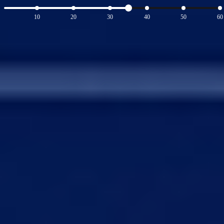
10
20
30
40
50
60
Løs med AI