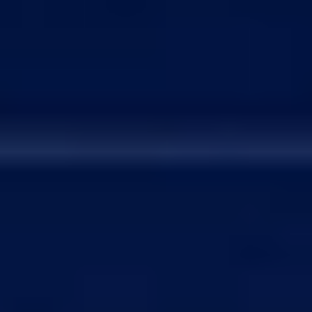
Spillere
BETU
Evolutioner
Målsætninger
Rangliste
Pakker
Trup-sammensætning
MyClub