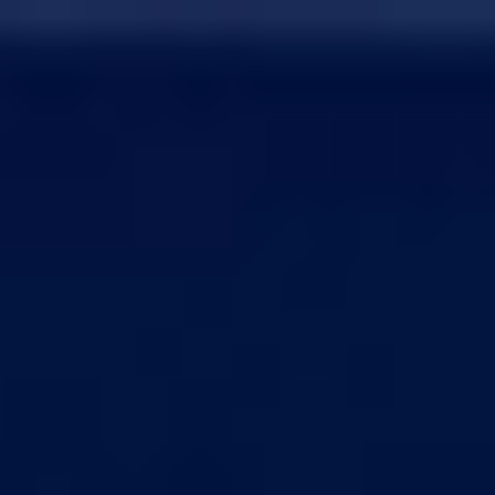
Open main menu