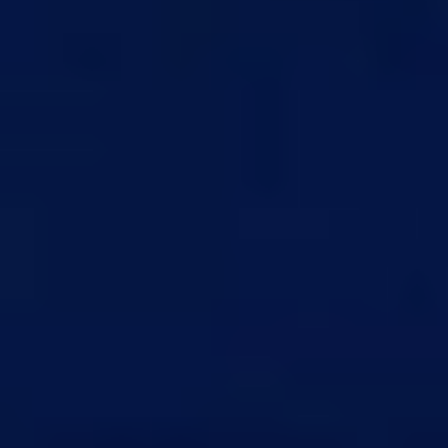
Instagram
Trup med 87 i vurdering AI
Solver
Byt en trup med 87 i vurdering.