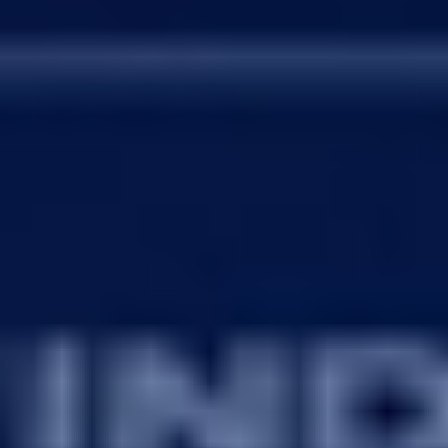
INDSTILLINGER
KEMI (0)
KRAV