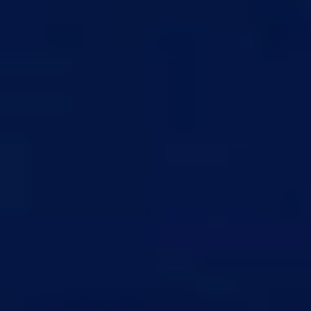
Instagram
Trup med 85 i vurdering AI
Solver
Byt en trup med 85 i vurdering.