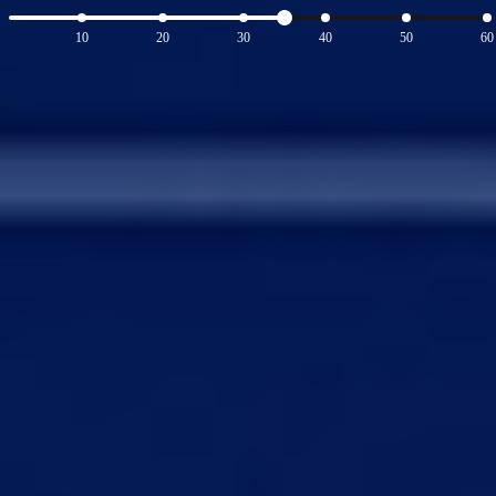
10
20
30
40
50
60
Løs med AI