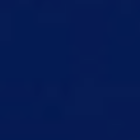
ANG
4-4-2
0
Løs med AI
Kilde til Spillere

Alle spillere