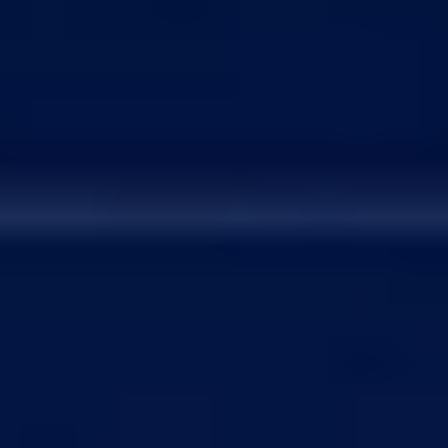
Spillere
BETU
Evolutioner
Målsætninger
Rangliste
Pakker
Trup-sammensætning
MyClub