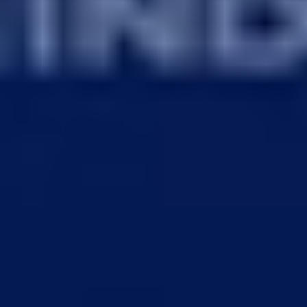
Solver Maxium driftstid: 35
sekunder