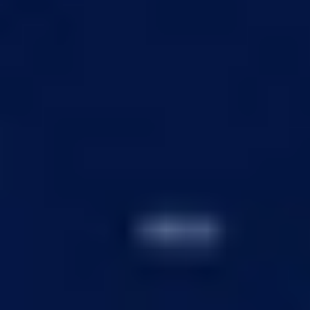
Twitter